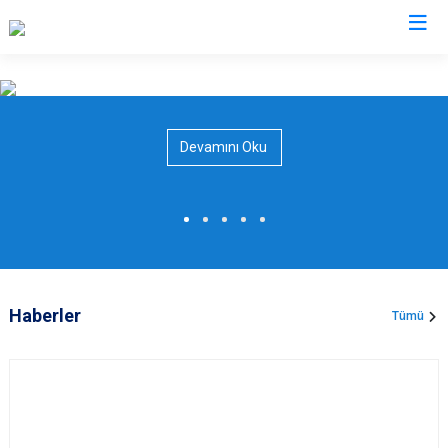
Valilikler
Devamını Oku
Haberler
Tümü