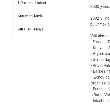
İl Protokol Listesi
2000 yılınd
Kurumsal Kimlik
2002 yılınd
bulunmak am
Bitlis Go Türkiye
Vali Ahmet 
- Sinop İli
- Konya İli
- Afyonkara
- Siirt ili
- Artvin Va
- Balıkesir
- Zongulda
Organize Sa
- Bursa İli
(Bursa Vali 
- İstanbul 