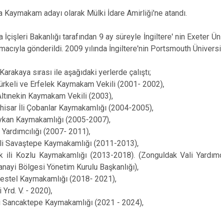
a Kaymakam adayı olarak Mülki İdare Amirliği'ne atandı.
a İçişleri Bakanlığı tarafından 9 ay süreyle İngiltere' nin Exeter 
acıyla gönderildi. 2009 yılında İngiltere'nin Portsmouth Ünivers
Karakaya sırası ile aşağıdaki yerlerde çalıştı;
 Türkeli ve Erfelek Kaymakam Vekili (2001- 2002),
 Altınekin Kaymakam Vekili (2003),
hisar İli Çobanlar Kaymakamlığı (2004-2005),
 Baykan Kaymakamlığı (2005-2007),
li Yardımcılığı (2007- 2011),
 İli Savaştepe Kaymakamlığı (2011-2013),
k ili Kozlu Kaymakamlığı (2013-2018). (Zonguldak Vali Yardım
nayi Bölgesi Yönetim Kurulu Başkanlığı),
 Kestel Kaymakamlığı (2018- 2021),
Yrd. V. - 2020),
İli Sancaktepe Kaymakamlığı (2021 - 2024),