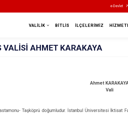
e-Devlet
VALİLİK
BİTLİS
İLÇELERİMİZ
HİZMET
Valilikler
S VALİSİ AHMET KARAKAYA
Ahmet KARAKAY
Vali
Kastamonu- Taşköprü doğumludur. İstanbul Üniversitesi İktisat