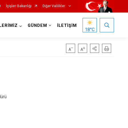
İçişleri Bakanlığı
Diğer Valilikler
LERİMİZ
GÜNDEM
İLETİŞİM
18
°C
dürü