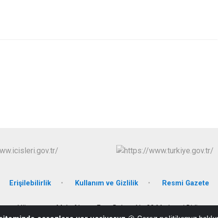
Erişilebilirlik
Kullanım ve Gizlilik
Resmi Gazete
Hüsrevpaşa Mah. Ahmet Eren Bulvarı No:80 Merkez / Bitlis