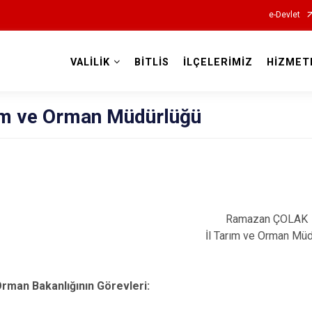
e-Devlet
VALİLİK
BİTLİS
İLÇELERİMİZ
HİZMET
Valilikler
rım ve Orman Müdürlüğü
Ramazan ÇOLAK
İl Tarım ve Orman Mü
rman Bakanlığının Görevleri: