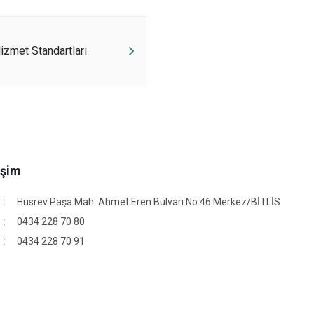
zmet Standartları
işim
Hüsrev Paşa Mah. Ahmet Eren Bulvarı No:46 Merkez/BİTLİS
0434 228 70 80
0434 228 70 91