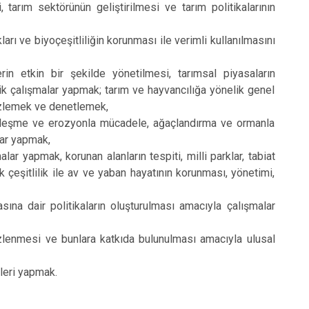
, tarım sektörünün geliştirilmesi ve tarım politikalarının
ları ve biyoçeşitliliğin korunması ile verimli kullanılmasını
rin etkin bir şekilde yönetilmesi, tarımsal piyasaların
ik çalışmalar yapmak; tarım ve hayvancılığa yönelik genel
 izlemek ve denetlemek,
 çölleşme ve erozyonla mücadele, ağaçlandırma ve ormanla
lar yapmak,
lar yapmak, korunan alanların tespiti, milli parklar, tabiat
ojik çeşitlilik ile av ve yaban hayatının korunması, yönetimi,
sına dair politikaların oluşturulması amacıyla çalışmalar
 izlenmesi ve bunlara katkıda bulunulması amacıyla ulusal
leri yapmak.