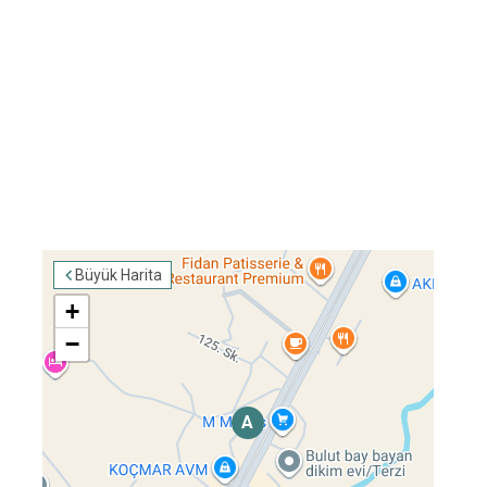
Büyük Harita
+
−
A