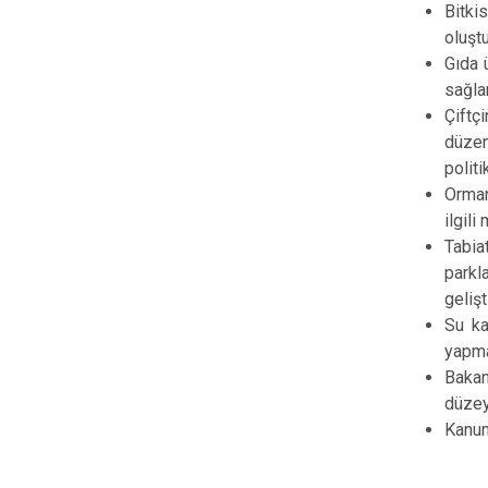
Bitki
oluşt
Gıda ü
sağla
Çiftç
düzen
polit
Orman
ilgil
Tabia
parkla
gelişt
Su ka
yapma
Bakan
düzeyd
Kanun