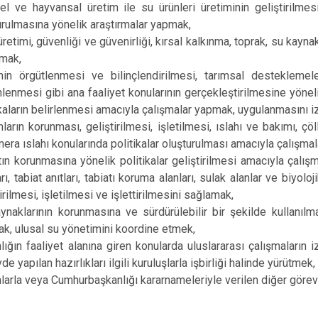
sel ve hayvansal üretim ile su ürünleri üretiminin geliştirilmesi
urulmasına yönelik araştırmalar yapmak,
retimi, güvenliği ve güvenirliği, kırsal kalkınma, toprak, su kaynak
mak,
inin örgütlenmesi ve bilinçlendirilmesi, tarımsal desteklemele
lenmesi gibi ana faaliyet konularının gerçekleştirilmesine yönel
ikaların belirlenmesi amacıyla çalışmalar yapmak, uygulanmasını
ların korunması, geliştirilmesi, işletilmesi, ıslahı ve bakımı,
i mera ıslahı konularında politikalar oluşturulması amacıyla çalışma
tın korunmasına yönelik politikalar geliştirilmesi amacıyla çalışma
rı, tabiat anıtları, tabiatı koruma alanları, sulak alanlar ve biyol
irilmesi, işletilmesi ve işlettirilmesini sağlamak,
ynaklarının korunmasına ve sürdürülebilir bir şekilde kullanılma
k, ulusal su yönetimini koordine etmek,
lığın faaliyet alanına giren konularda uluslararası çalışmaların
e yapılan hazırlıkları ilgili kuruluşlarla işbirliği halinde yürütmek,
larla veya Cumhurbaşkanlığı kararnameleriyle verilen diğer görev