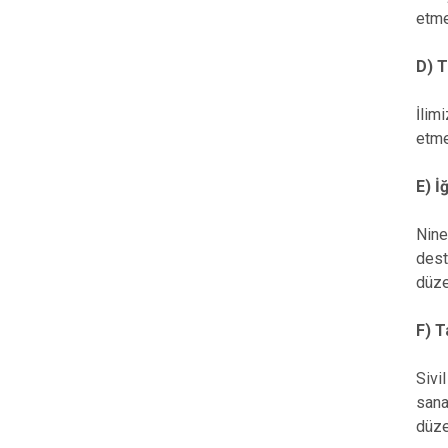
etme
D) T
İlim
etme
E) İ
Nine
dest
düze
F) Ta
Sivil
sana
düze