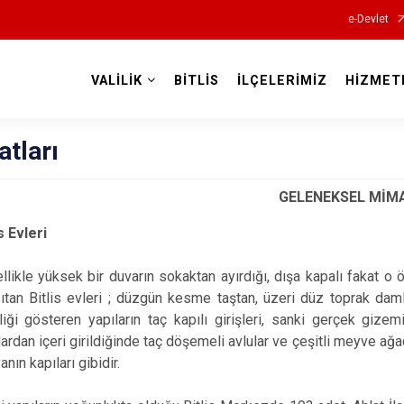
e-Devlet
VALİLİK
BİTLİS
İLÇELERİMİZ
HİZMET
Valilikler
atları
GELENEKSEL MİM
is Evleri
llikle yüksek bir duvarın sokaktan ayırdığı, dışa kapalı fakat o
ıtan Bitlis evleri ; düzgün kesme taştan, üzeri düz toprak daml
liği gösteren yapıların taç kapılı girişleri, sanki gerçek gizemi
lardan içeri girildiğinde taç döşemeli avlular ve çeşitli meyve ağa
anın kapıları gibidir.