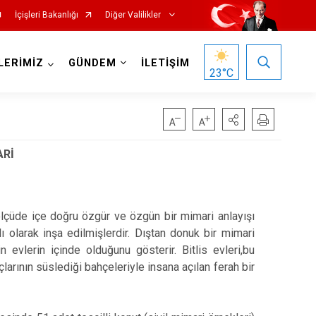
İçişleri Bakanlığı
Diğer Valilikler
LERİMİZ
GÜNDEM
İLETİŞİM
23
°C
ARİ
 ölçüde içe doğru özgür ve özgün bir mimari anlayışı
ı olarak inşa edilmişlerdir. Dıştan donuk bir mimari
n evlerin içinde olduğunu gösterir. Bitlis evleri,bu
çlarının süslediği bahçeleriyle insana açılan ferah bir