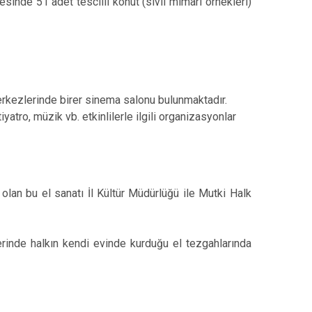
esinde 51 adet tescilli konut (sivil mimari örnekleri)
 merkezlerinde birer sinema salonu bulunmaktadır.
atro, müzik vb. etkinlilerle ilgili organizasyonlar
lan bu el sanatı İl Kültür Müdürlüğü ile Mutki Halk
erinde halkın kendi evinde kurduğu el tezgahlarında