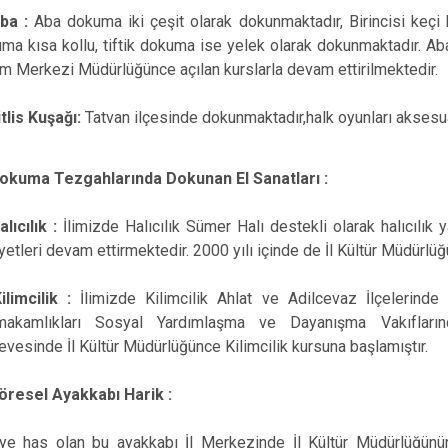
ba :
Aba dokuma iki çeşit olarak dokunmaktadır, Birincisi keçi kı
ma kısa kollu, tiftik dokuma ise yelek olarak dokunmaktadır. A
im Merkezi Müdürlüğünce açılan kurslarla devam ettirilmektedir.
itlis Kuşağı:
Tatvan ilçesinde dokunmaktadır,halk oyunları aksesuar
okuma Tezgahlarında Dokunan El Sanatları :
lıcılık :
İlimizde Halıcılık Sümer Halı destekli olarak halıcılık
iyetleri devam ettirmektedir. 2000 yılı içinde de İl Kültür Müdürlüğ
ilimcilik :
İlimizde Kilimcilik Ahlat ve Adilcevaz İlçelerinde f
akamlıkları Sosyal Yardımlaşma ve Dayanışma Vakıflarınc
evesinde İl Kültür Müdürlüğünce Kilimcilik kursuna başlamıştır.
öresel Ayakkabı Harik :
ye has olan bu ayakkabı İl Merkezinde İl Kültür Müdürlüğünün