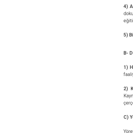
4) A
doku
eğit
5) B
B- D
1) Ha
faal
2) K
Kaym
çerç
C) Y
Yöre