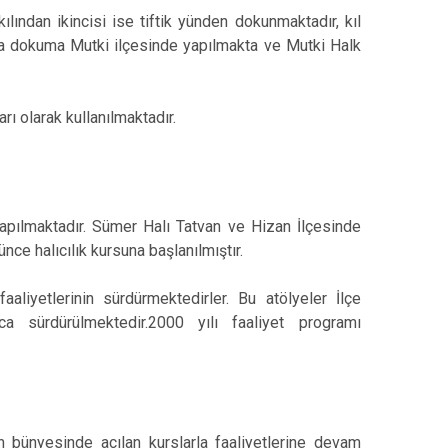
lından ikincisi ise tiftik yünden dokunmaktadır, kıl
ba dokuma Mutki ilçesinde yapılmakta ve Mutki Halk
ı olarak kullanılmaktadır.
 yapılmaktadır. Sümer Halı Tatvan ve Hizan İlçesinde
ünce halıcılık kursuna başlanılmıştır.
aaliyetlerinin sürdürmektedirler. Bu atölyeler İlçe
a sürdürülmektedir.2000 yılı faaliyet programı
 bünyesinde açılan kurslarla faaliyetlerine devam