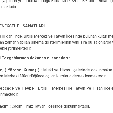
hi yapıların yoğunlukta olduğu Bitlis Merkezde 193 adet, Ahlat İlç
nmaktadır.
ENEKSEL EL SANATLARI
is ili dahilinde, Bitlis Merkez ve Tatvan İlçesinde bulunan kültür
n zaman yapılan sinema gösterimlerinin yanı sıra bu salonlarda tiy
ekleştirilmektedir.
l Tezgahlarında dokunan el sanatları :
ej ( Yöresel Kumaş ) :
Mutki ve Hizan İlçelerinde dokunmakta o
im Merkezi Müdürlüğünce açılan kurslarla desteklenmektedir.
Seccade ve Heybe :
Bitlis İl Merkezi ile Tatvan ve Hizan ilçel
nmaktadır.
acım :
Cacım İlimiz Tatvan ilçesinde dokunmaktadır.