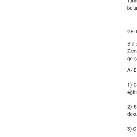
Tari
bulu
GEL
Bitl
Zama
gerç
A- E
1) G
eğit
2) 
doku
3) C