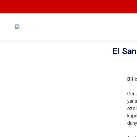
El San
Bitl
Gene
yans
özel
kapı
düny