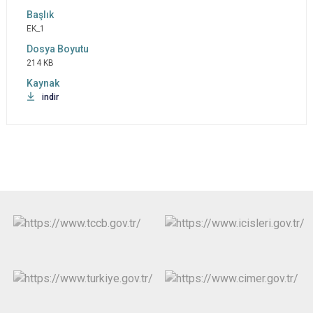
EK_1
214 KB
indir