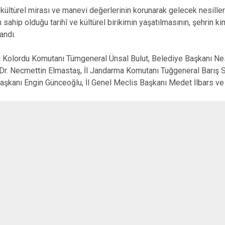
in kültürel mirası ve manevi değerlerinin korunarak gelecek nesill
 sahip olduğu tarihî ve kültürel birikimin yaşatılmasının, şehrin k
andı.
ş Kolordu Komutanı Tümgeneral Ünsal Bulut, Belediye Başkanı Nesr
 Dr. Necmettin Elmastaş, İl Jandarma Komutanı Tuğgeneral Barış S
Başkanı Engin Günceoğlu, İl Genel Meclis Başkanı Medet İlbars ve 