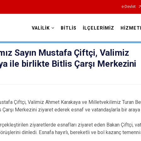
e-Devlet
VALİLİK
BİTLİS
İLÇELERİMİZ
HİZMET
Valilikler
ımız Sayın Mustafa Çiftçi, Valimiz
ile birlikte Bitlis Çarşı Merkezini
stafa Çiftçi, Valimiz Ahmet Karakaya ve Milletvekilimiz Turan Bedi
 Çarşı Merkezini ziyaret ederek esnaf ve vatandaşlarla bir araya 
gerçekleştirilen ziyaretlerde esnafları ziyaret eden Bakan Çiftçi, v
örüşlerini dinledi. Esnafa hayırlı, bereketli ve bol kazanç temenn