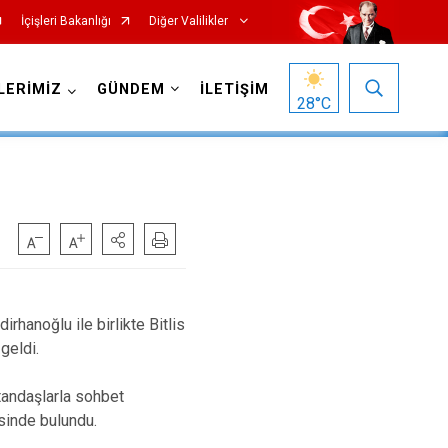
İçişleri Bakanlığı
Diğer Valilikler
LERİMİZ
GÜNDEM
İLETİŞİM
28
°C
rhanoğlu ile birlikte Bitlis
geldi.
atandaşlarla sohbet
isinde bulundu.